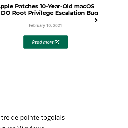
pple Patches 10-Year-Old macOS
Hacke
DO Root Privilege Escalation Bug
Supply A
Treatme
February 10, 2021
Read more
tre de pointe togolais