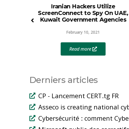
ERT.tg
Iranian Hackers Utilize
ScreenConnect to Spy On UAE,
puter
Kuwait Government Agencies
Team
in Togo
February 10, 2021
Read more
Derniers articles
CP - Lancement CERT.tg FR
Asseco is creating national cy
Cybersécurité : comment Cyber