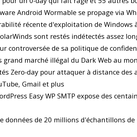
fs pour un 0-day qui fait rage et 55 autres
lware Android Wormable se propage via W
rabilité récente d'exploitation de Windows 
SolarWinds sont restés indétectés assez lo
r controversée de sa politique de confiden
lus grand marché illégal du Dark Web au mo
lités Zero-day pour attaquer à distance des
uTube, Gmail et plus
WordPress Easy WP SMTP expose des centaine
données de 20 millions d'échantillons de l